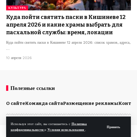
КУЛЬТУРА
Куда пойти святить паски в Кишиневе 12
апреля 2026 и какие храмы выбрать для
пасхальной службы: время, локации
Куда пойти святить паски в Кишиневе 12 апреля 2026: список храмов, адреса,
…
10 апреля 2026
Полезные ссылки
О сайте
Команда сайта
Размещение рекламы
Конта
Используя этот сайт, вы соглашаетесь с
Политика
Принять
конфиденциальности
и
Условия использования
.
© Kp.md. Все права защищены.