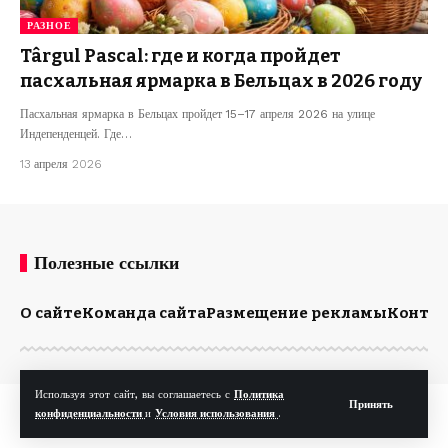
РАЗНОЕ
Târgul Pascal: где и когда пройдет
пасхальная ярмарка в Бельцах в 2026 году
Пасхальная ярмарка в Бельцах пройдет 15–17 апреля 2026 на улице
Индепенденцей. Где…
13 апреля 2026
Полезные ссылки
О сайте
Команда сайта
Размещение рекламы
Конта
Используя этот сайт, вы соглашаетесь с
Политика
Принять
© Kp.md. Все права защищены.
конфиденциальности
и
Условия использования
.