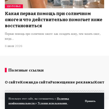
ЗДОРОВЬЕ
Какая первая помощь при солнечном
ожоге и что действительно помогает коже
восстановиться
Первая помощь при солнечном ожоге: как охладить кожу, чем мазать ожог,
когда…
6 июля 2026
Полезные ссылки
О сайте
Команда сайта
Размещение рекламы
Конта
Используя этот сайт, вы соглашаетесь с
Политика
Принять
конфиденциальности
и
Условия использования
.
© Kp.md. Все права защищены.