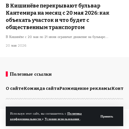
В Кишинёве перекрывают бульвар
Кантемира на месяц с 20 мая 2026: как
объехать участок и что будет с
общественным транспортом
В Кишинёве с 20 мая по 21 июня ограничат движение на бульваре…
20 мая 2026
Полезные ссылки
О сайте
Команда сайта
Размещение рекламы
Конта
Используя этот сайт, вы соглашаетесь с
Политика
© Kp.md. Все права защищены.
Принять
конфиденциальности
и
Условия использования
.