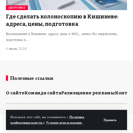
ЗДОРОВЬЕ
Где сделать колоноскопию в Кишиневе:
адреса, цены, подготовка
Колоноскопия в Кишиневе: адреса, цены в MDL, запись без направления,
подготовка к…
5 июля 2026
Полезные ссылки
О сайте
Команда сайта
Размещение рекламы
Конта
Используя этот сайт, вы соглашаетесь с
Политика
Принять
© Kp.md. Все права защищены.
конфиденциальности
и
Условия использования
.