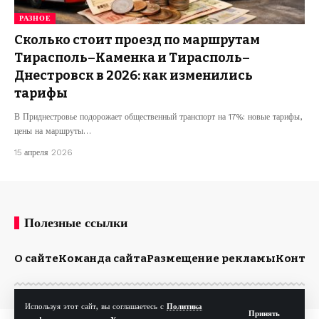
РАЗНОЕ
Сколько стоит проезд по маршрутам
Тирасполь–Каменка и Тирасполь–
Днестровск в 2026: как изменились
тарифы
В Приднестровье подорожает общественный транспорт на 17%: новые тарифы,
цены на маршруты…
15 апреля 2026
Полезные ссылки
О сайте
Команда сайта
Размещение рекламы
Конта
Используя этот сайт, вы соглашаетесь с
Политика
Принять