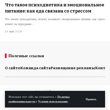
Что такое психодиетика и эмоциональное
питание: как еда связана со стрессом
Что значит психодиетика, почему возникает эмоциональное питание, как стресс
влияет на переедание…
24 мая 2026
Полезные ссылки
О сайте
Команда сайта
Размещение рекламы
Конта
© Kp.md. Все права защищены.
Используя этот сайт, вы соглашаетесь с
Политика
Принять
конфиденциальности
и
Условия использования
.