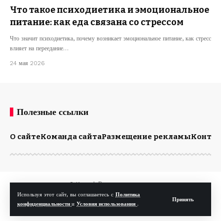
Что такое психодиетика и эмоциональное
питание: как еда связана со стрессом
Что значит психодиетика, почему возникает эмоциональное питание, как стресс
влияет на переедание…
24 мая 2026
Полезные ссылки
О сайте
Команда сайта
Размещение рекламы
Конта
© Kp.md. Все права защищены.
Используя этот сайт, вы соглашаетесь с
Политика
Принять
конфиденциальности
и
Условия использования
.