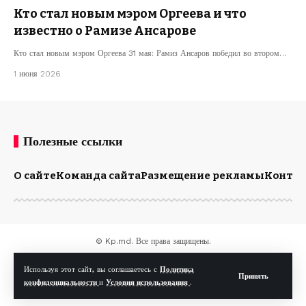
Кто стал новым мэром Оргеева и что
известно о Рамизе Ансарове
Кто стал новым мэром Оргеева 31 мая: Рамиз Ансаров победил во втором…
1 июня 2026
Полезные ссылки
О сайте
Команда сайта
Размещение рекламы
Конта
© Kp.md. Все права защищены.
Используя этот сайт, вы соглашаетесь с
Политика
Принять
конфиденциальности
и
Условия использования
.