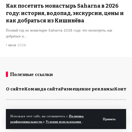
Как посетить монастырь Saharna в 2026
году: история, водопад, экскурсии, цены и
как добраться из Кишинёва
Полный гид по монастырю Saharna 2026 года: что посмотреть, как
добраться и…
1 июля 2026
Полезные ссылки
О сайте
Команда сайта
Размещение рекламы
Конта
Используя этот сайт, вы соглашаетесь с
Политика
© Kp.md. Все права защищены.
Принять
конфиденциальности
и
Условия использования
.