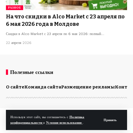
РАЗНОЕ
На что скидки в Alco Market с 23 апреля по
6 мая 2026 года в Молдове
Скидки в Alco Market с 23 апреля по 6 мая 2026: полный…
22 апреля 2026
Полезные ссылки
О сайте
Команда сайта
Размещение рекламы
Конта
© Kp.md. Все права защищены.
Используя этот сайт, вы соглашаетесь с
Политика
Принять
конфиденциальности
и
Условия использования
.