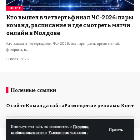
СПОРТ
Кто вышел в четвертьфинал ЧС-2026: пары
команд, расписание и где смотреть матчи
онлайн в Молдове
Кто вышел в четвертьфинал ЧС-2026: все пары, даты, время матчей,
фавориты, и…
8 июля 2026
Полезные ссылки
О сайте
Команда сайта
Размещение рекламы
Конта
Используя этот сайт, вы соглашаетесь с
Политика
Принять
конфиденциальности
и
Условия использования
.
© Kp.md. Все права защищены.