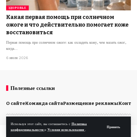
ЗДОРОВЬЕ
Какая первая помощь при солнечном
ожоге и что действительно помогает коже
восстановиться
Первая помощь при солнечном ожоге: как охладить кожу, чем мазать ожог,
когда…
6 июля 2026
Полезные ссылки
О сайте
Команда сайта
Размещение рекламы
Конта
Используя этот сайт, вы соглашаетесь с
Политика
Принять
конфиденциальности
и
Условия использования
.
© Kp.md. Все права защищены.