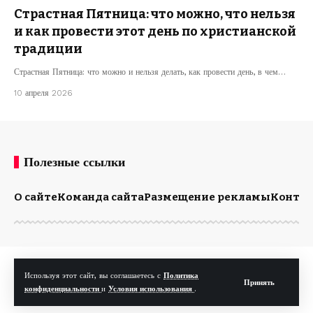
Страстная Пятница: что можно, что нельзя
и как провести этот день по христианской
традиции
Страстная Пятница: что можно и нельзя делать, как провести день, в чем…
10 апреля 2026
Полезные ссылки
О сайте
Команда сайта
Размещение рекламы
Конта
© Kp.md. Все права защищены.
Используя этот сайт, вы соглашаетесь с
Политика
Принять
конфиденциальности
и
Условия использования
.