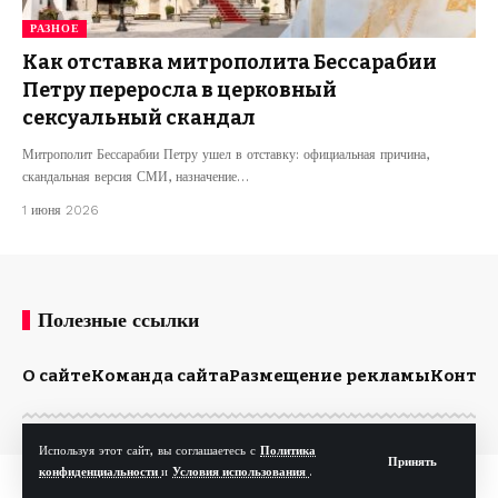
РАЗНОЕ
Как отставка митрополита Бессарабии
Петру переросла в церковный
сексуальный скандал
Митрополит Бессарабии Петру ушел в отставку: официальная причина,
скандальная версия СМИ, назначение…
1 июня 2026
Полезные ссылки
О сайте
Команда сайта
Размещение рекламы
Конта
Используя этот сайт, вы соглашаетесь с
Политика
Принять
конфиденциальности
и
Условия использования
.
© Kp.md. Все права защищены.