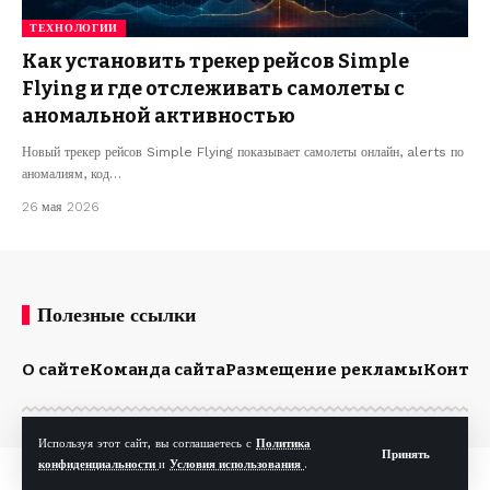
ТЕХНОЛОГИИ
Как установить трекер рейсов Simple
Flying и где отслеживать самолеты с
аномальной активностью
Новый трекер рейсов Simple Flying показывает самолеты онлайн, alerts по
аномалиям, код…
26 мая 2026
Полезные ссылки
О сайте
Команда сайта
Размещение рекламы
Конта
Используя этот сайт, вы соглашаетесь с
Политика
Принять
конфиденциальности
и
Условия использования
.
© Kp.md. Все права защищены.