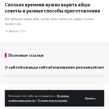
Сколько времени нужно варить яйца:
советы и разные способы приготовления
Как правильно варить яйца: сколько минут нужно для жидкого желтка,
среднего или…
25 августа 2025
Полезные ссылки
О сайте
Команда сайта
Размещение рекламы
Конта
© Kp.md. Все права защищены.
Используя этот сайт, вы соглашаетесь с
Политика
Принять
конфиденциальности
и
Условия использования
.