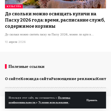
КУЛЬТУРА
До скольки можно освящать куличи на
Пасху 2026 года: время, расписание служб,
содержимое корзины
До скольки можно святить паску на Пасху 2026, можно ли идти в…
10 апреля 2026
Полезные ссылки
О сайте
Команда сайта
Размещение рекламы
Конта
Используя этот сайт, вы соглашаетесь с
Политика
Принять
© Kp.md. Все права защищены.
конфиденциальности
и
Условия использования
.