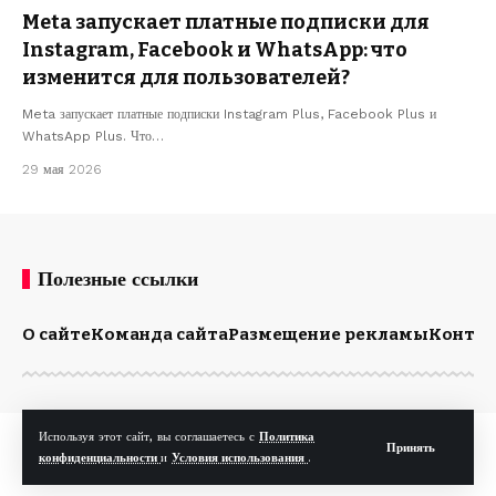
Meta запускает платные подписки для
Instagram, Facebook и WhatsApp: что
изменится для пользователей?
Meta запускает платные подписки Instagram Plus, Facebook Plus и
WhatsApp Plus. Что…
29 мая 2026
Полезные ссылки
О сайте
Команда сайта
Размещение рекламы
Конта
Используя этот сайт, вы соглашаетесь с
Политика
© Kp.md. Все права защищены.
Принять
конфиденциальности
и
Условия использования
.