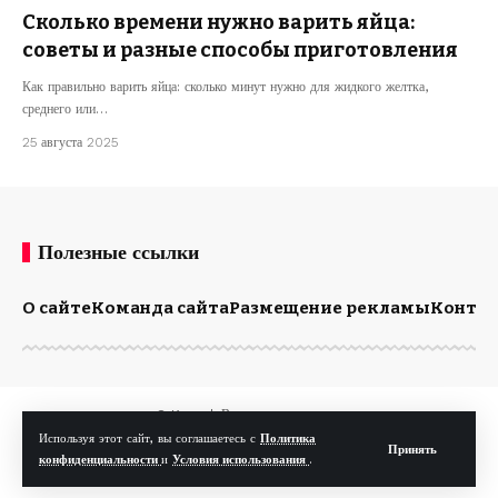
Сколько времени нужно варить яйца:
советы и разные способы приготовления
Как правильно варить яйца: сколько минут нужно для жидкого желтка,
среднего или…
25 августа 2025
Полезные ссылки
О сайте
Команда сайта
Размещение рекламы
Конта
© Kp.md. Все права защищены.
Используя этот сайт, вы соглашаетесь с
Политика
Принять
конфиденциальности
и
Условия использования
.