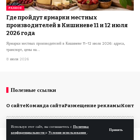
РАЗНОЕ
Где пройдут ярмарки местных
производителей в Кишиневе 11 и 12 июля
2026 года
Ярмарки местных производителей в Кишиневе 11–12 июля 2026: адреса,
транспорт, цены на…
8 июля 2026
Полезные ссылки
О сайте
Команда сайта
Размещение рекламы
Конта
Используя этот сайт, вы соглашаетесь с
Политика
Принять
конфиденциальности
и
Условия использования
.
© Kp.md. Все права защищены.