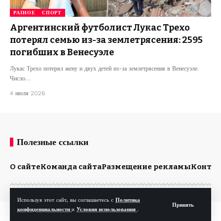
РАЗНОЕ
СПОРТ
Аргентинский футболист Лукас Трехо
потерял семью из-за землетрясения: 2595
погибших в Венесуэле
Лукас Трехо потерял жену и двух детей из-за землетрясения в Венесуэле.
Число…
4 июля 2026
Полезные ссылки
О сайте
Команда сайта
Размещение рекламы
Конта
Используя этот сайт, вы соглашаетесь с
Политика
Принять
конфиденциальности
и
Условия использования
.
© Kp.md. Все права защищены.