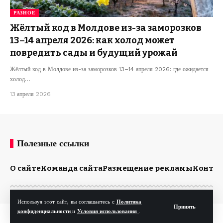
РАЗНОЕ
Жёлтый код в Молдове из-за заморозков
13–14 апреля 2026: как холод может
повредить сады и будущий урожай
Жёлтый код в Молдове из-за заморозков 13–14 апреля 2026: где ожидается
холод…
13 апреля 2026
Полезные ссылки
О сайте
Команда сайта
Размещение рекламы
Конта
Используя этот сайт, вы соглашаетесь с
Политика
Принять
конфиденциальности
и
Условия использования
.
© Kp.md. Все права защищены.