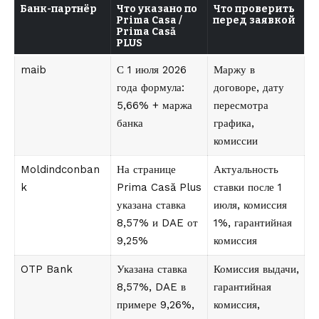
Банк-партнёр
Что указано по
Что проверить
Prima Casa /
перед заявкой
Prima Casă
PLUS
maib
С 1 июля 2026
Маржу в
года формула:
договоре, дату
5,66% + маржа
пересмотра
банка
графика,
комиссии
Moldindconban
На странице
Актуальность
k
Prima Casă Plus
ставки после 1
указана ставка
июля, комиссия
8,57% и DAE от
1%, гарантийная
9,25%
комиссия
OTP Bank
Указана ставка
Комиссия выдачи,
8,57%, DAE в
гарантийная
примере 9,26%,
комиссия,