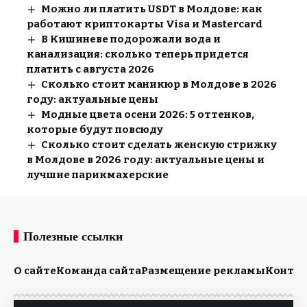
Можно ли платить USDT в Молдове: как
работают криптокарты Visa и Mastercard
В Кишиневе подорожали вода и
канализация: сколько теперь придется
платить с августа 2026
Сколько стоит маникюр в Молдове в 2026
году: актуальные цены
Модные цвета осени 2026: 5 оттенков,
которые будут повсюду
Сколько стоит сделать женскую стрижку
в Молдове в 2026 году: актуальные цены и
лучшие парикмахерские
Полезные ссылки
О сайте
Команда сайта
Размещение рекламы
Конта