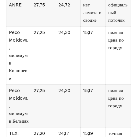
ANRE
27,75
24,72
нет
официаль
лимита в
ный
сводке
потолок
Peco
27,25
24,30
15,17
нижняя
Moldova
цена по
,
городу
минимум
в
Кишинев
е
Peco
27,25
24,30
15,17
нижняя
Moldova
цена по
,
городу
минимум
в Бельцах
TLX,
27,20
24,17
15,19
точная