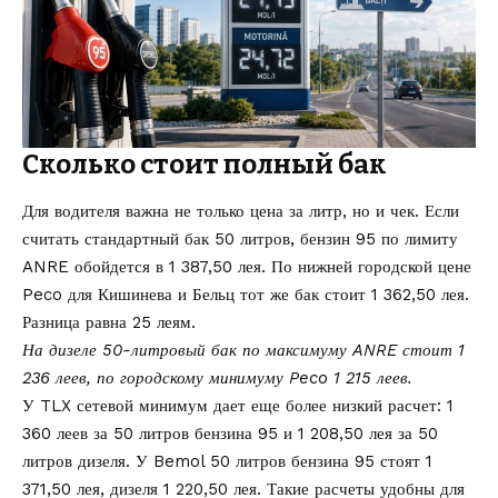
Сколько стоит полный бак
Для водителя важна не только цена за литр, но и чек. Если
считать стандартный бак 50 литров, бензин 95 по лимиту
ANRE обойдется в 1 387,50 лея. По нижней городской цене
Peco для Кишинева и Бельц тот же бак стоит 1 362,50 лея.
Разница равна 25 леям.
На дизеле 50-литровый бак по максимуму ANRE стоит 1
236 леев, по городскому минимуму Peco 1 215 леев.
У TLX сетевой минимум дает еще более низкий расчет: 1
360 леев за 50 литров бензина 95 и 1 208,50 лея за 50
литров дизеля. У Bemol 50 литров бензина 95 стоят 1
371,50 лея, дизеля 1 220,50 лея. Такие расчеты удобны для