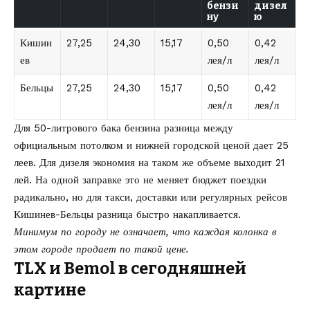
бензи
дизел
ну
ю
Кишин
27,25
24,30
15,17
0,50
0,42
ев
лея/л
лея/л
Бельцы
27,25
24,30
15,17
0,50
0,42
лея/л
лея/л
Для 50-литрового бака бензина разница между
официальным потолком и нижней городской ценой дает 25
леев. Для дизеля экономия на таком же объеме выходит 21
лей. На одной заправке это не меняет бюджет поездки
радикально, но для такси, доставки или регулярных рейсов
Кишинев-Бельцы разница быстро накапливается.
Минимум по городу не означает, что каждая колонка в
этом городе продает по такой цене.
TLX и Bemol в сегодняшней
картине