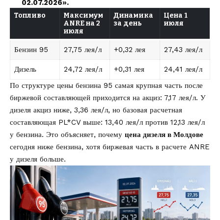
02.07.2026».
Топливо
Максимум
Динамика
Цена 1
ANRE на 2
за день
июля
июля
Бензин 95
27,75 лея/л
+0,32 лея
27,43 лея/л
Дизель
24,72 лея/л
+0,31 лея
24,41 лея/л
По структуре цены бензина 95 самая крупная часть после
биржевой составляющей приходится на акциз: 7,17 лея/л. У
дизеля акциз ниже, 3,36 лея/л, но базовая расчетная
составляющая PL*CV выше: 13,40 лея/л против 12,13 лея/л
у бензина. Это объясняет, почему
цена дизеля в Молдове
сегодня ниже бензина, хотя биржевая часть в расчете ANRE
у дизеля больше.