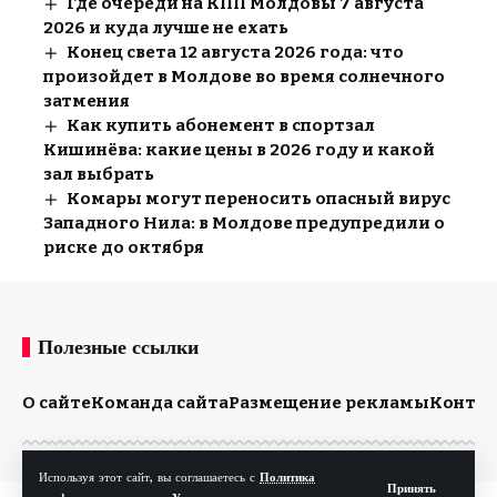
Где очереди на КПП Молдовы 7 августа
2026 и куда лучше не ехать
Конец света 12 августа 2026 года: что
произойдет в Молдове во время солнечного
затмения
Как купить абонемент в спортзал
Кишинёва: какие цены в 2026 году и какой
зал выбрать
Комары могут переносить опасный вирус
Западного Нила: в Молдове предупредили о
риске до октября
Полезные ссылки
О сайте
Команда сайта
Размещение рекламы
Конта
Используя этот сайт, вы соглашаетесь с
Политика
Принять