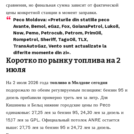
сравнения, но финальная сумма зависит от фактической
цены конкретной станции в момент заправки.
Peco Moldova: «Preturile din statiile peco
Avante, Bemol, eGaz, Fox, GoianaPetrol, Lukoil,
Now, Pemo, Petrocub, Petrom, PrimOil,
Rompetrol, Sheriff, TagoOil, TLX,
TransAutoGaz, Vento sunt actualizate la
diferite momente din zi».
Коротко по рынку топлива на 2
июля
На 2 июля 2026 года
топливо в Молдове сегодня
подорожало по обеим регулируемым позициям: бензин 95 и
дизель прибавили примерно треть лея за литр. Для
Кишинева и Бельц нижние городские цены по Peco
одинаковые: 27,25 лея за бензин 95, 24,30 лея за дизель и
15,17 лея за GPL. Официальный потолок ANRE остается
выше: 27,75 лея за бензин 95 и 24,72 лея за дизель.