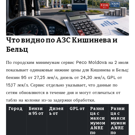
Что видно по АЗС Кишинева и
Бельц
По городским минимумам сервис Peco Moldova на 2 июля
показывает одинаковые нижние цены для Кишинева и Бельц:
бензин 95 от 27,25 лея/л, дизель от 24,30 лея/л, GPL от
15,17 лея/л. Сервис отдельно указывает, что данные по
сетям обновляются в течение дня и могут отличаться от
табло на колонке из-за задержки обработки.
Город
Бензи
Дизел
GPL от
Разни
Разни
н 95 от
ь от
ца с
ца с
макси
макси
мумом
мумом
ANRE
ANRE
по
по