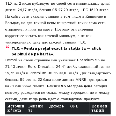
TLX на 2 июля публикует по своей сети минимальные цены:
дизель 24,17 лея/л, бензин 95 27,20 лея/л, LPG 15,19 лея/л.
На сайте сети указаны станции в том числе в Кишиневе и
Бельцах, но для точной цены конкретной точки сама сеть
отправляет к пину на карте. Поэтому эти значения
корректнее читать как сетевой минимум, а не как
универсальную цену для каждой станции TLX.
TLX: «Pentru prețul exact la stația ta — click
pe pinul de pe hartă».
Bemol на своей странице цен указывает Premium 95 по
27,43 лея/л, Euro Diesel по 24,41 лея/л, сжиженный газ по
15,75 лея/л и Premium 98 по 33,10 лея/л. Для стандартного
бензина 95 это на 32 бана ниже лимита ANRE, для дизеля
на 31 бан ниже лимита.
Бензин 95 Молдова цена
сегодня
поэтому расходится не только между городами, но и между
сетями, даже когда речь идет о стандартном продукте.
Источни
Бензин
Дизель
GPL
Коммен
к / сеть
95
тарий