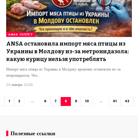
ANSA ЗАПРЕТ
ANSA остановила импорт мяса птицы из
Украины в Молдову из-за метронидазола:
какую курицу нельзя употреблять
Импорт мяса птицы из Украины в Молдову временно остановлен из-за
метронидазола. Что…
26 января 2026
1
2
…
6
7
8
9
10
…
41
42
Полезные ссылки