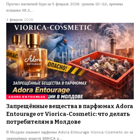
Прогноз магнитной бури на 5 февраля 2026: уровень G1–G2, причины
вспышки X8.3,…
4 февраля 2026
ADORA ENTOURAGE
Запрещённые вещества в парфюмах Adora
Entourage от Viorica-Cosmetic: что делать
потребителям в Молдове
В Молдове изымают парфюмы Adora Entourage Viorica-Cosmetic из-за
запрещённых веществ BMHCA и…