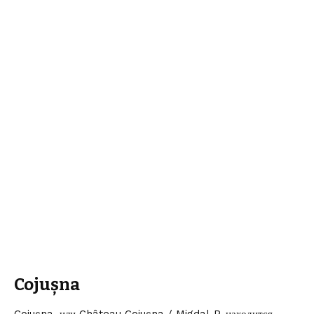
Cojușna
Cojușna, или Château Cojușna / Migdal-P, находится