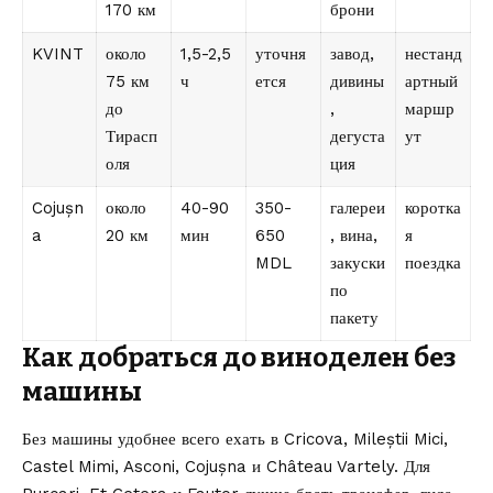
170 км
брони
KVINT
около
1,5-2,5
уточня
завод,
нестанд
75 км
ч
ется
дивины
артный
до
,
маршр
Тирасп
дегуста
ут
оля
ция
Cojușn
около
40-90
350-
галереи
коротка
a
20 км
мин
650
, вина,
я
MDL
закуски
поездка
по
пакету
Как добраться до виноделен без
машины
Без машины удобнее всего ехать в Cricova, Mileștii Mici,
Castel Mimi, Asconi, Cojușna и Château Vartely. Для