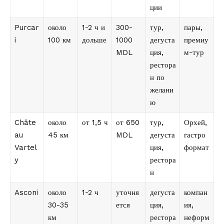
ции
Purcar
около
1-2 ч и
300-
тур,
пары,
i
100 км
дольше
1000
дегуста
премиу
MDL
ция,
м-тур
рестора
н по
желани
ю
Châte
около
от 1,5 ч
от 650
тур,
Орхей,
au
45 км
MDL
дегуста
гастро
Vartel
ция,
формат
y
рестора
н
Asconi
около
1-2 ч
уточня
дегуста
компан
30-35
ется
ция,
ия,
км
рестора
неформ