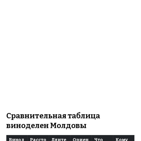
Сравнительная таблица
виноделен Молдовы
Винод
Рассто
Длите
Ориен
Что
Кому