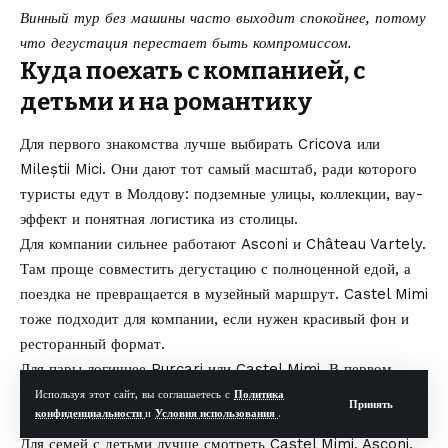
Винный тур без машины часто выходит спокойнее, потому
что дегустация перестает быть компромиссом.
Куда поехать с компанией, с
детьми и на романтику
Для первого знакомства лучше выбирать Cricova или
Mileștii Mici. Они дают тот самый масштаб, ради которого
туристы едут в Молдову: подземные улицы, коллекции, вау-
эффект и понятная логистика из столицы.
Для компании сильнее работают Asconi и Château Vartely.
Там проще совместить дегустацию с полноценной едой, а
поездка не превращается в музейный маршрут. Castel Mimi
тоже подходит для компании, если нужен красивый фон и
ресторанный формат.
Для пары логичнее Purcari или Castel Mimi. В первом
случае это уикенд с вином, рестораном и ночевкой, во
Используя этот сайт, вы соглашаетесь с
Политика
Принять
конфиденциальности
и
Условия использования
.
втором, архитектура, фото и дорога без долгого переезда.
Для семей с детьми лучше смотреть Castel Mimi, Asconi,