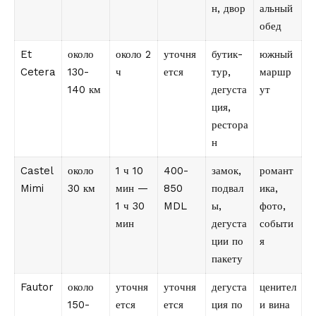
н, двор
альный
обед
Et
около
около 2
уточня
бутик-
южный
Cetera
130-
ч
ется
тур,
маршр
140 км
дегуста
ут
ция,
рестора
н
Castel
около
1 ч 10
400-
замок,
романт
Mimi
30 км
мин —
850
подвал
ика,
1 ч 30
MDL
ы,
фото,
мин
дегуста
событи
ции по
я
пакету
Fautor
около
уточня
уточня
дегуста
ценител
150-
ется
ется
ция по
и вина