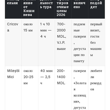
ельня
яние
льност
тиров
включ
подой
от
ь тура
очные
ено
дет
Киши
цены
нева
2026
Cricov
около
1 ч 10
700-
подзем
первый
a
15 км
мин —
2000
ные
визит,
4 ч
MDL,
галереи
гости
V.I.P.
,
без
выше
дегуста
машин
ции по
ы
пакету
Mileștii
около
40 мин
200-
галереи
любите
Mici
20-25
— 2,5
1400
,
ли
км
ч
MDL
«Золота
рекорд
я
ов
коллекц
ия»,
дегуста