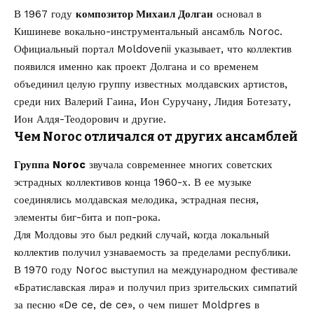
В 1967 году
композитор Михаил Долган
основал в
Кишиневе вокально-инструментальный ансамбль Noroc.
Официальный портал Moldovenii указывает, что коллектив
появился именно как проект Долгана и со временем
объединил целую группу известных молдавских артистов,
среди них Валерий Гаина, Ион Суручану, Лидия Ботезату,
Ион Алдя-Теодорович и другие.
Чем Noroc отличался от других ансамблей
Группа Noroc
звучала современнее многих советских
эстрадных коллективов конца 1960-х. В ее музыке
соединялись молдавская мелодика, эстрадная песня,
элементы биг-бита и поп-рока.
Для Молдовы это был редкий случай, когда локальный
коллектив получил узнаваемость за пределами республики.
В 1970 году Noroc выступил на международном фестивале
«Братиславская лира» и получил приз зрительских симпатий
за песню «De ce, de ce», о чем пишет Moldpres в