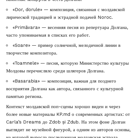
«Dor, dorule» — композиция, связанная с молдавской
лирической традицией и эстрадной подачей Noroc.
«Primăvara» — весенняя песня из репертуара Долгана,
часто упоминаемая в списках его работ.
«Soare» — пример солнечной, мелодичной линии в
творчестве композитора.
«Toamnele» — песня, которую Министерство культуры
Молдовы перечисляло среди шлягеров Долгана.
«Basarabia» — композиция, важная для позднего
восприятия Долгана как автора, связанного с культурной
памятью региона.
Контекст молдавской поп-сцены хорошо виден и через
более новые материалы KP.md о современных артистах: от
Carla’s Dreams
до
Zdob și Zdub
. На этом фоне Долган
выглядит не музейной фигурой, а одним из авторов основы,
на которой выросла последующая молдавская эстрада.