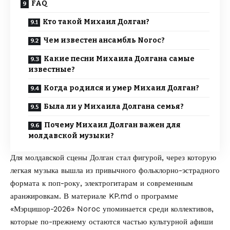
FAQ
Кто такой Михаил Долган?
Чем известен ансамбль Noroc?
Какие песни Михаила Долгана самые
известные?
Когда родился и умер Михаил Долган?
Была ли у Михаила Долгана семья?
Почему Михаил Долган важен для
молдавской музыки?
Для молдавской сцены Долган стал фигурой, через которую
легкая музыка вышла из привычного фольклорно-эстрадного
формата к поп-року, электрогитарам и современным
аранжировкам. В материале
KP.md
о
программе
«Мэрцишор-2026»
Noroc упоминается среди коллективов,
которые по-прежнему остаются частью культурной афиши