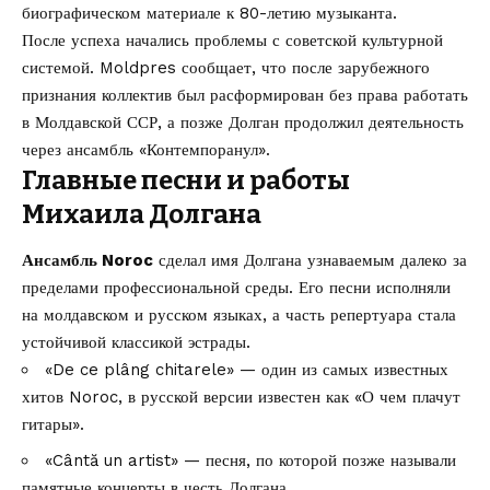
биографическом материале к 80-летию музыканта.
После успеха начались проблемы с советской культурной
системой. Moldpres сообщает, что после зарубежного
признания коллектив был расформирован без права работать
в Молдавской ССР, а позже Долган продолжил деятельность
через ансамбль «Контемпоранул».
Главные песни и работы
Михаила Долгана
Ансамбль Noroc
сделал имя Долгана узнаваемым далеко за
пределами профессиональной среды. Его песни исполняли
на молдавском и русском языках, а часть репертуара стала
устойчивой классикой эстрады.
«De ce plâng chitarele» — один из самых известных
хитов Noroc, в русской версии известен как «О чем плачут
гитары».
«Cântă un artist» — песня, по которой позже называли
памятные концерты в честь Долгана.