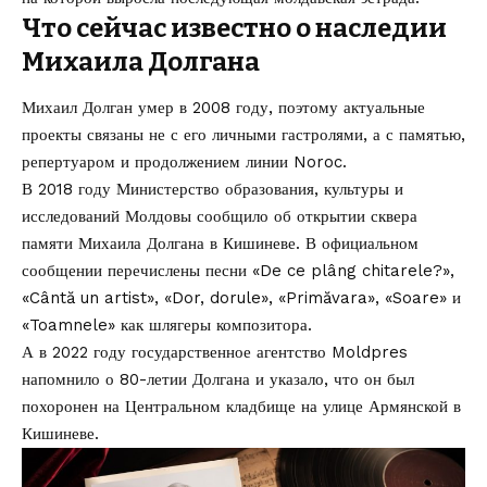
Что сейчас известно о наследии
Михаила Долгана
Михаил Долган умер в 2008 году, поэтому актуальные
проекты связаны не с его личными гастролями, а с памятью,
репертуаром и продолжением линии Noroc.
В 2018 году Министерство образования, культуры и
исследований Молдовы
сообщило
об открытии сквера
памяти Михаила Долгана в Кишиневе. В официальном
сообщении перечислены песни «De ce plâng chitarele?»,
«Cântă un artist», «Dor, dorule», «Primăvara», «Soare» и
«Toamnele» как шлягеры композитора.
А в 2022 году государственное агентство
Moldpres
напомнило о 80-летии Долгана и указало, что он был
похоронен на Центральном кладбище на улице Армянской в
Кишиневе.