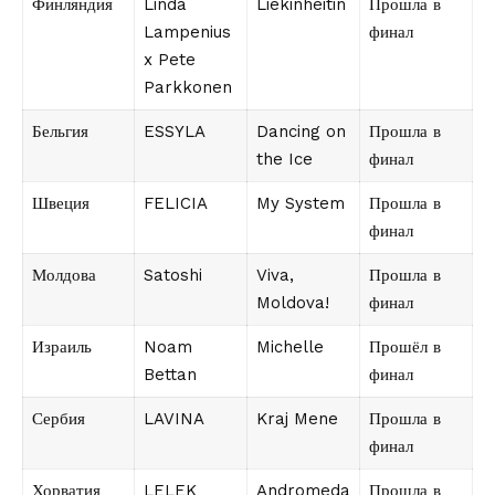
Финляндия
Linda
Liekinheitin
Прошла в
Lampenius
финал
x Pete
Parkkonen
Бельгия
ESSYLA
Dancing on
Прошла в
the Ice
финал
Швеция
FELICIA
My System
Прошла в
финал
Молдова
Satoshi
Viva,
Прошла в
Moldova!
финал
Израиль
Noam
Michelle
Прошёл в
Bettan
финал
Сербия
LAVINA
Kraj Mene
Прошла в
финал
Хорватия
LELEK
Andromeda
Прошла в