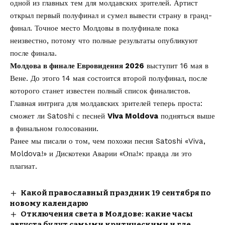
одной из главных тем для молдавских зрителей. Артист
открыл первый полуфинал и сумел вывести страну в гранд-
финал. Точное место Молдовы в полуфинале пока
неизвестно, потому что полные результаты опубликуют
после финала.
Молдова в финале Евровидения 2026
выступит 16 мая в
Вене. До этого 14 мая состоится второй полуфинал, после
которого станет известен полный список финалистов.
Главная интрига для молдавских зрителей теперь проста:
сможет ли Satoshi с песней
Viva Moldova
подняться выше
в финальном голосовании.
Ранее мы писали о том, чем похожи
песня Satoshi «Viva,
Moldova!» и Дискотеки Аварии «Опа!»
: правда ли это
плагиат.
Какой православный праздник 19 сентября по
новому календарю
Отключения света в Молдове: какие часы
августа будут самыми критическими и где