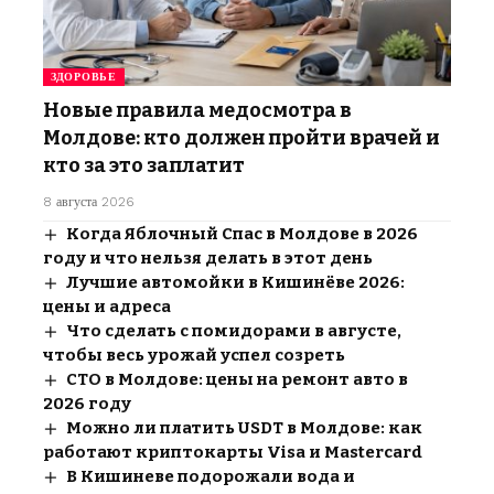
ЗДОРОВЬЕ
Новые правила медосмотра в
Молдове: кто должен пройти врачей и
кто за это заплатит
8 августа 2026
Когда Яблочный Спас в Молдове в 2026
году и что нельзя делать в этот день
Лучшие автомойки в Кишинёве 2026:
цены и адреса
Что сделать с помидорами в августе,
чтобы весь урожай успел созреть
СТО в Молдове: цены на ремонт авто в
2026 году
Можно ли платить USDT в Молдове: как
работают криптокарты Visa и Mastercard
В Кишиневе подорожали вода и