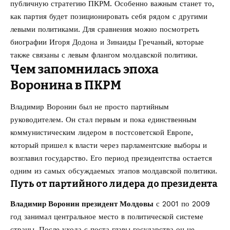
публичную стратегию ПКРМ. Особенно важным станет то,
как партия будет позиционировать себя рядом с другими
левыми политиками. Для сравнения можно посмотреть
биографии
Игоря Додона
и
Зинаиды Гречаный
, которые
также связаны с левым флангом молдавской политики.
Чем запомнилась эпоха
Воронина в ПКРМ
Владимир Воронин был не просто партийным
руководителем. Он стал первым и пока единственным
коммунистическим лидером в постсоветской Европе,
который пришел к власти через парламентские выборы и
возглавил государство. Его период президентства остается
одним из самых обсуждаемых этапов молдавской политики.
Путь от партийного лидера до президента
Владимир Воронин президент Молдовы
с 2001 по 2009
год занимал центральное место в политической системе
страны. После ухода с поста главы государства он не