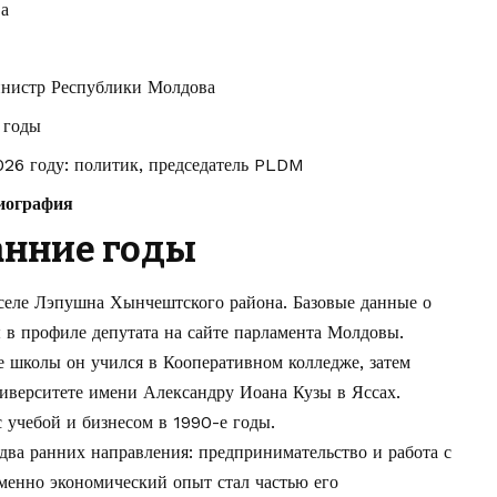
ва
инистр Республики Молдова
 годы
26 году: политик, председатель PLDM
иография
анние годы
 селе Лэпушна Хынчештского района. Базовые данные о
ы в
профиле депутата на сайте парламента Молдовы
.
 школы он учился в Кооперативном колледже, затем
иверситете имени Александру Иоана Кузы в Яссах.
 учебой и бизнесом в 1990-е годы.
ва ранних направления: предпринимательство и работа с
менно экономический опыт стал частью его