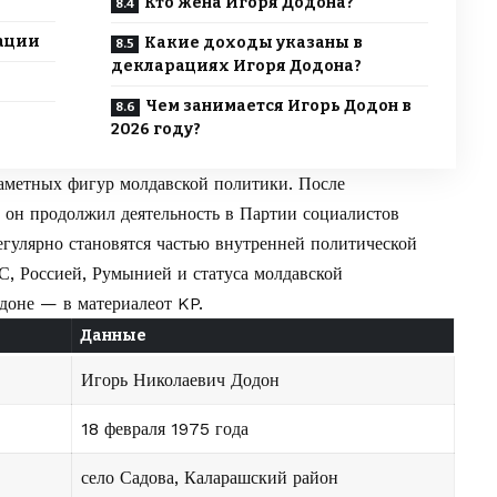
Кто жена Игоря Додона?
ации
Какие доходы указаны в
декларациях Игоря Додона?
Чем занимается Игорь Додон в
2026 году?
заметных фигур молдавской политики. После
 он продолжил деятельность в Партии социалистов
егулярно становятся частью внутренней политической
С, Россией, Румынией и статуса молдавской
одоне — в материалеот
KP
.
Данные
Игорь Николаевич Додон
18 февраля 1975 года
село Садова, Каларашский район