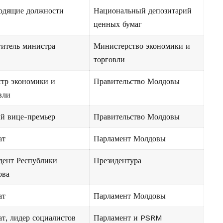
одящие должности
Национальный депозитарий
ценных бумаг
титель министра
Министерство экономики и
торговли
тр экономики и
Правительство Молдовы
вли
й вице-премьер
Правительство Молдовы
ат
Парламент Молдовы
дент Республики
Президентура
ова
ат
Парламент Молдовы
ат, лидер социалистов
Парламент и PSRM