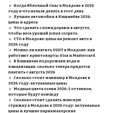
Когда Яблочный Спас в Молдове в 2026
году и что нельзя делать в этот день
Лучшие автомойки в Кишинёве 2026:
цены и адреса
Что сделать с помидорами в августе,
чтобы весь урожай успел созреть
СТО в Молдове: цены на ремонт авто в
2026 году
Можно ли платить USDT в Молдове: как
работают криптокарты Visa и Mastercard
В Кишиневе подорожали вода и
канализация: сколько теперь придется
платить с августа 2026
Сколько стоит маникюр в Молдове в
2026 году: актуальные цены
Модные цвета осени 2026: 5 оттенков,
которые будут повсюду
Сколько стоит сделать женскую
стрижку в Молдове в 2026 году: актуальные
цены и лучшие парикмахерские