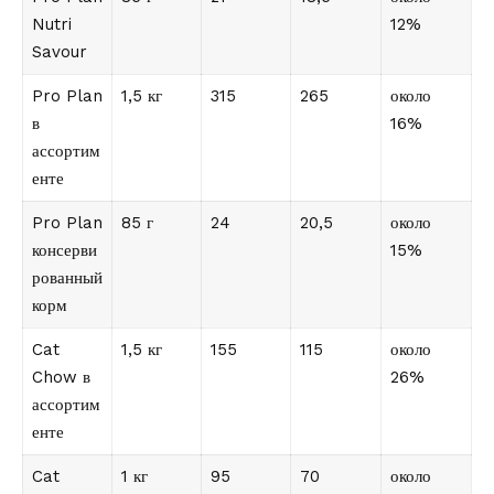
Nutri
12%
Savour
Pro Plan
1,5 кг
315
265
около
в
16%
ассортим
енте
Pro Plan
85 г
24
20,5
около
консерви
15%
рованный
корм
Cat
1,5 кг
155
115
около
Chow в
26%
ассортим
енте
Cat
1 кг
95
70
около