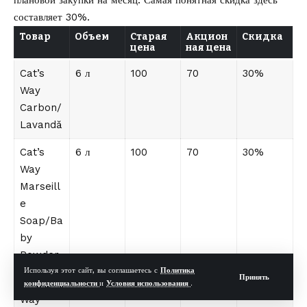
составляет 30%.
Товар
Объем
Старая
Акцион
Скидка
цена
ная цена
Cat’s
6 л
100
70
30%
Way
Carbon/
Lavandă
Cat’s
6 л
100
70
30%
Way
Marseill
e
Soap/Ba
by
Powder
Используя этот сайт, вы соглашаетесь с
Политика
Принять
Cat’s
6 л
190
133
30%
конфиденциальности
и
Условия использования
.
Way