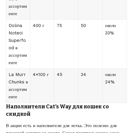
ассортим
енте
Dolina
400 г
75
50
около
Noteci
33%
Superfo
od в
ассортим
енте
La Murr
4×100 г
45
34
около
Chunks в
24%
ассортим
енте
Наполнители Cat’s Way для кошек со
скидкой
В акции есть и наполнители для лотка. Это полезно для
плановой закупки на месяц. Самая понятная скидка здесь