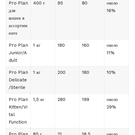
Pro Plan
400 г
95
80
около
для
16%
кошек в
ассортим
енте
Pro Plan
1 кг
180
160
около
Junior/A
11%
dult
Pro Plan
1 кг
200
180
10%
Delicate
/Sterile
Pro Plan
1,5 кг
280
199
около
Kitten/Vi
29%
tal
Function
Pro Plan
85 г
21
18,5
около