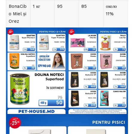
BonaCib
1 кг
95
85
около
o Miel și
11%
Orez