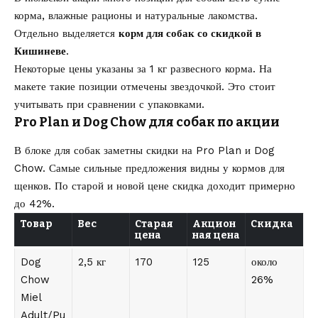
корма, влажные рационы и натуральные лакомства.
Отдельно выделяется
корм для собак со скидкой в
Кишиневе
.
Некоторые цены указаны за 1 кг развесного корма. На
макете такие позиции отмечены звездочкой. Это стоит
учитывать при сравнении с упаковками.
Pro Plan и Dog Chow для собак по акции
В блоке для собак заметны скидки на Pro Plan и Dog
Chow. Самые сильные предложения видны у кормов для
щенков. По старой и новой цене скидка доходит примерно
до 42%.
Товар
Вес
Старая
Акцион
Скидка
цена
ная цена
Dog
2,5 кг
170
125
около
Chow
26%
Miel
Adult/Pu