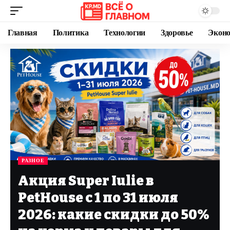
Главная
Политика
Технологии
Здоровье
Экон
РАЗНОЕ
Акция Super Iulie в
PetHouse с 1 по 31 июля
2026: какие скидки до 50%