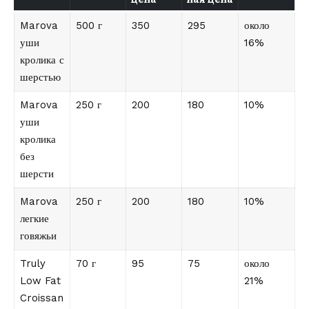
Marova
500 г
350
295
около
уши
16%
кролика с
шерстью
Marova
250 г
200
180
10%
уши
кролика
без
шерсти
Marova
250 г
200
180
10%
легкие
говяжьи
Truly
70 г
95
75
около
Low Fat
21%
Croissan