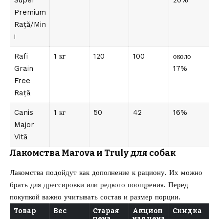
Super
20%
Premium
Rață/Min
i
Rafi
1 кг
120
100
около
Grain
17%
Free
Rață
Canis
1 кг
50
42
16%
Major
Vită
Лакомства Marova и Truly для собак
Лакомства подойдут как дополнение к рациону. Их можно
брать для дрессировки или редкого поощрения. Перед
покупкой важно учитывать состав и размер порции.
Товар
Вес
Старая
Акцион
Скидка
цена
ная цена