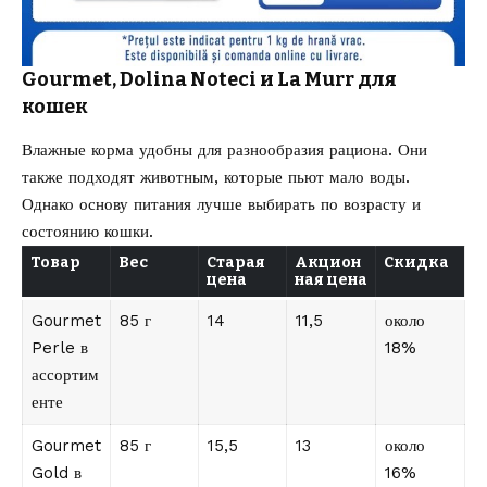
Gourmet, Dolina Noteci и La Murr для
кошек
Влажные корма удобны для разнообразия рациона. Они
также подходят животным, которые пьют мало воды.
Однако основу питания лучше выбирать по возрасту и
состоянию кошки.
Товар
Вес
Старая
Акцион
Скидка
цена
ная цена
Gourmet
85 г
14
11,5
около
Perle в
18%
ассортим
енте
Gourmet
85 г
15,5
13
около
Gold в
16%