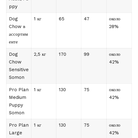
ppy
Dog
1 кг
65
47
около
Chow в
28%
ассортим
енте
Dog
2,5 кг
170
99
около
Chow
42%
Sensitive
Somon
Pro Plan
1 кг
130
75
около
Medium
42%
Puppy
Somon
Pro Plan
1 кг
130
75
около
Large
42%