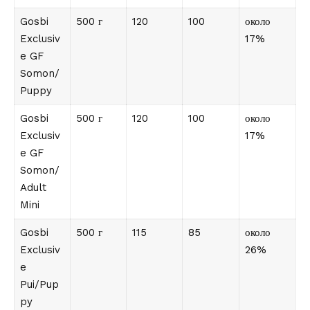
Gosbi
500 г
120
100
около
Exclusiv
17%
e GF
Somon/
Puppy
Gosbi
500 г
120
100
около
Exclusiv
17%
e GF
Somon/
Adult
Mini
Gosbi
500 г
115
85
около
Exclusiv
26%
e
Pui/Pup
py