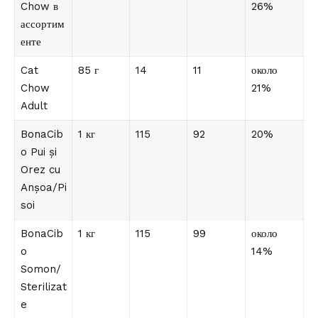
Chow в
26%
ассортим
енте
Cat
85 г
14
11
около
Chow
21%
Adult
BonaCib
1 кг
115
92
20%
o Pui și
Orez cu
Anșoa/Pi
soi
BonaCib
1 кг
115
99
около
o
14%
Somon/
Sterilizat
e