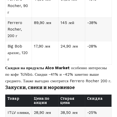
Rocher, 90
г
Ferrero
89,90 лея
145 лей
-38%
Rocher,
200 г
Big Bob
17,90 лея
24,90 лея
-28%
арахис, 120
г
Скидки на продукты Alco Market
особенно интересны
по кофе Tchibo. Скидки -41% и -42% заметно выше
среднего. Также выгодно смотрится Ferrero Rocher 200 г.
Закуски, снеки и мороженое
Товар
Цена по
Старая
Скидка
акции
цена
ITLV оливки,
28,90 лея
38,50 лея
-25%