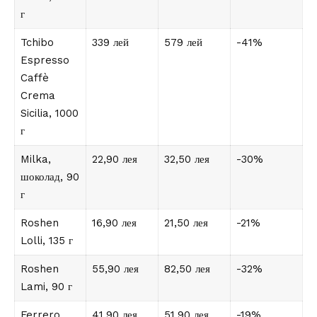
г
Tchibo
339 лей
579 лей
-41%
Espresso
Caffè
Crema
Sicilia, 1000
г
Milka,
22,90 лея
32,50 лея
-30%
шоколад, 90
г
Roshen
16,90 лея
21,50 лея
-21%
Lolli, 135 г
Roshen
55,90 лея
82,50 лея
-32%
Lami, 90 г
Ferrero
41,90 лея
51,90 лея
-19%