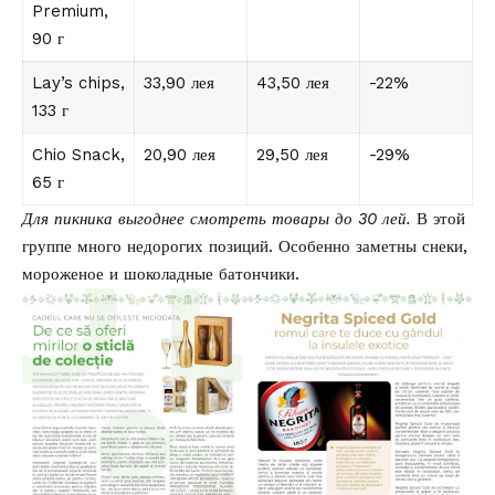
Premium,
90 г
Lay’s chips,
33,90 лея
43,50 лея
-22%
133 г
Chio Snack,
20,90 лея
29,50 лея
-29%
65 г
Для пикника выгоднее смотреть товары до 30 лей.
В этой
группе много недорогих позиций. Особенно заметны снеки,
мороженое и шоколадные батончики.