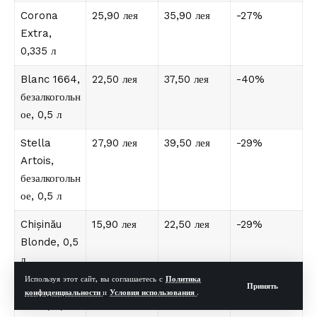
Corona
25,90 лея
35,90 лея
-27%
Extra,
0,335 л
Blanc 1664,
22,50 лея
37,50 лея
-40%
безалкогольн
ое, 0,5 л
Stella
27,90 лея
39,50 лея
-29%
Artois,
безалкогольн
ое, 0,5 л
Chișinău
15,90 лея
22,50 лея
-29%
Blonde, 0,5
л
Используя этот сайт, вы соглашаетесь с
Политика
Принять
Kyivske
13,90 лея
19,50 лея
-28%
конфиденциальности
и
Условия использования
.
Draft, 0,5 л