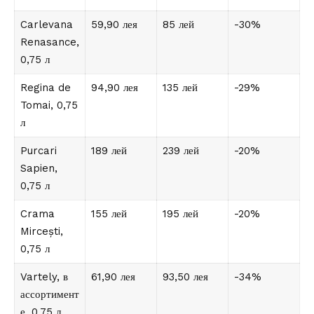
Carlevana
59,90 лея
85 лей
-30%
Renasance,
0,75 л
Regina de
94,90 лея
135 лей
-29%
Tomai, 0,75
л
Purcari
189 лей
239 лей
-20%
Sapien,
0,75 л
Crama
155 лей
195 лей
-20%
Mircești,
0,75 л
Vartely, в
61,90 лея
93,50 лея
-34%
ассортимент
е, 0,75 л