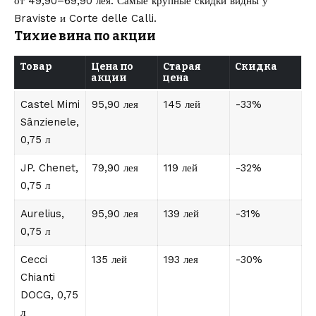
от 49,90–69,90 лея. Самые крупные скидки видны у
Braviste и Corte delle Calli.
Тихие вина по акции
Товар
Цена по
Старая
Скидка
акции
цена
Castel Mimi
95,90 лея
145 лей
-33%
Sânzienele,
0,75 л
JP. Chenet,
79,90 лея
119 лей
-32%
0,75 л
Aurelius,
95,90 лея
139 лей
-31%
0,75 л
Cecci
135 лей
193 лея
-30%
Chianti
DOCG, 0,75
л