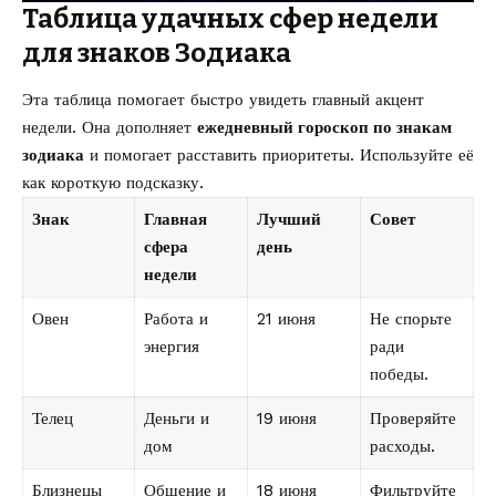
Таблица удачных сфер недели
для знаков Зодиака
Эта таблица помогает быстро увидеть главный акцент
недели. Она дополняет
ежедневный гороскоп по знакам
зодиака
и помогает расставить приоритеты. Используйте её
как короткую подсказку.
Знак
Главная
Лучший
Совет
сфера
день
недели
Овен
Работа и
21 июня
Не спорьте
энергия
ради
победы.
Телец
Деньги и
19 июня
Проверяйте
дом
расходы.
Близнецы
Общение и
18 июня
Фильтруйте