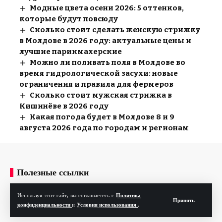
Модные цвета осени 2026: 5 оттенков,
которые будут повсюду
Сколько стоит сделать женскую стрижку
в Молдове в 2026 году: актуальные цены и
лучшие парикмахерские
Можно ли поливать поля в Молдове во
время гидрологической засухи: новые
ограничения и правила для фермеров
Сколько стоит мужская стрижка в
Кишинёве в 2026 году
Какая погода будет в Молдове 8 и 9
августа 2026 года по городам и регионам
Полезные ссылки
Используя этот сайт, вы соглашаетесь с
Политика
О сайте
Команда сайта
Размещение рекламы
Конта
Принять
конфиденциальности
и
Условия использования
.