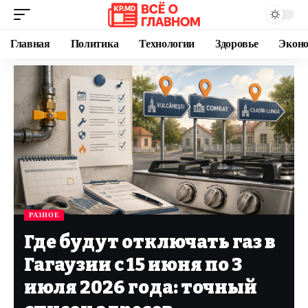
Главная
Политика
Технологии
Здоровье
Экон
РАЗНОЕ
Где будут отключать газ в
Гагаузии с 15 июня по 3
июля 2026 года: точный