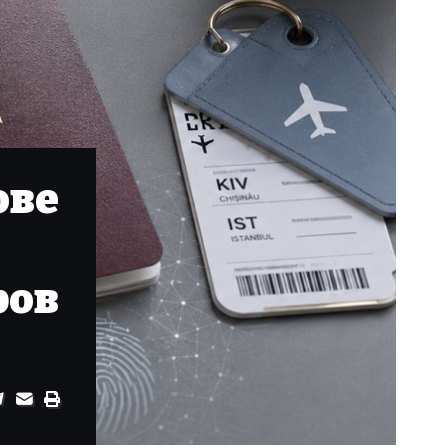
ове
ров