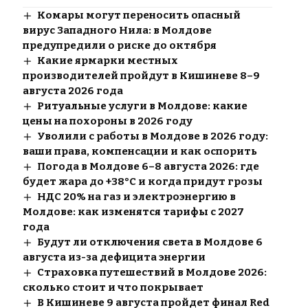
Комары могут переносить опасный
вирус Западного Нила: в Молдове
предупредили о риске до октября
Какие ярмарки местных
производителей пройдут в Кишиневе 8–9
августа 2026 года
Ритуальные услуги в Молдове: какие
цены на похороны в 2026 году
Уволили с работы в Молдове в 2026 году:
ваши права, компенсации и как оспорить
Погода в Молдове 6–8 августа 2026: где
будет жара до +38°C и когда придут грозы
НДС 20% на газ и электроэнергию в
Молдове: как изменятся тарифы с 2027
года
Будут ли отключения света в Молдове 6
августа из-за дефицита энергии
Страховка путешествий в Молдове 2026:
сколько стоит и что покрывает
В Кишиневе 9 августа пройдет финал Red