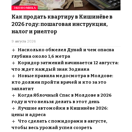
ЭКОНОМИКА
Как продать квартиру в Кишинёве в
2026 году: пошаговая инструкция,
налог и риелтор
9 августа 2026
Насколько обмелел Дунай и чем опасна
глубина около 1,6 метра
Коридор затмений начинается 12 августа:
что ждет каждый знак Зодиака
Новые правила медосмотра в Молдове:
кто должен пройти врачей и кто за это
заплатит
Когда Яблочный Спас в Молдове в 2026
году и что нельзя делать в этот день
Лучшие автомойки в Кишинёве 2026:
цены и адреса
Что сделать с помидорами в августе,
чтобы весь урожай успел созреть