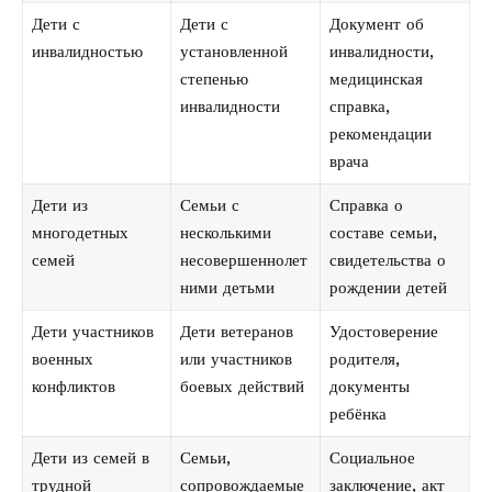
Дети с
Дети с
Документ об
инвалидностью
установленной
инвалидности,
степенью
медицинская
инвалидности
справка,
рекомендации
врача
Дети из
Семьи с
Справка о
многодетных
несколькими
составе семьи,
семей
несовершеннолет
свидетельства о
ними детьми
рождении детей
Дети участников
Дети ветеранов
Удостоверение
военных
или участников
родителя,
конфликтов
боевых действий
документы
ребёнка
Дети из семей в
Семьи,
Социальное
трудной
сопровождаемые
заключение, акт