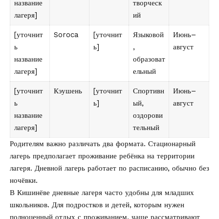
название
творческ
лагеря]
ий
[уточнит
Soroca
[уточнит
Языковой
Июнь–
ь
ь]
,
август
название
образоват
лагеря]
ельный
[уточнит
Кэушень
[уточнит
Спортивн
Июнь–
ь
ь]
ый,
август
название
оздорови
лагеря]
тельный
Родителям важно различать два формата. Стационарный
лагерь предполагает проживание ребёнка на территории
лагеря. Дневной лагерь работает по расписанию, обычно без
ночёвки.
В Кишинёве дневные лагеря часто удобны для младших
школьников. Для подростков и детей, которым нужен
полноценный отдых с проживанием, чаще рассматривают