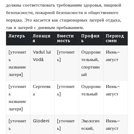
должны соответствовать требованиям здоровья, пищевой
безопасности, пожарной безопасности и общественного
порядка. Это касается как стационарных лагерей отдыха,
так и лагерей с дневным пребыванием.
Лагерь
Локаци
Вмести
Профил
Период
я
мость
ь
смен
[уточнит
Vadul lui
[уточнит
Оздорови
Июнь–
ь
Vodă
ь]
тельный,
август
название
спортивн
лагеря]
ый
[уточнит
Сергеевк
[уточнит
Оздорови
Июнь–
ь
а
ь]
тельный
август
название
лагеря]
[уточнит
Glodeni
[уточнит
Экологич
Июнь–
ь
ь]
еский,
август