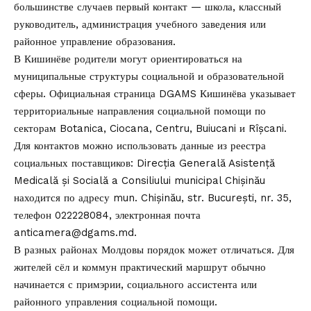
большинстве случаев первый контакт — школа, классный
руководитель, администрация учебного заведения или
районное управление образования.
В Кишинёве родители могут ориентироваться на
муниципальные структуры социальной и образовательной
сферы. Официальная страница
DGAMS Кишинёва
указывает
территориальные направления социальной помощи по
секторам Botanica, Ciocana, Centru, Buiucani и Rîșcani.
Для контактов можно использовать данные из реестра
социальных поставщиков: Direcția Generală Asistență
Medicală și Socială a Consiliului municipal Chișinău
находится по адресу mun. Chișinău, str. București, nr. 35,
телефон 022228084, электронная почта
anticamera@dgams.md
.
В разных районах Молдовы порядок может отличаться. Для
жителей сёл и коммун практический маршрут обычно
начинается с примэрии, социального ассистента или
районного управления социальной помощи.