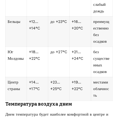
слабый
дождь
Бельцы
+12…
до +23°C
+16…
преимущ
+14°C
+20°C
ественно
без
осадков
Юг
+18…
до +27°C
+21…
без
Молдовы
+22°C
+24°C
существе
нных
осадков
Центр
+14…
+23…
+19…
местами
страны
+17°C
+25°C
+22°C
облачнос
ть
Температура воздуха днем
Днем температура будет наиболее комфортной в центре и