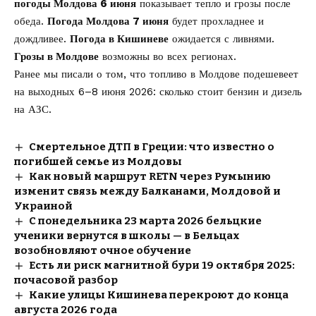
погоды Молдова 6 июня
показывает тепло и грозы после
обеда.
Погода Молдова 7 июня
будет прохладнее и
дождливее.
Погода в Кишиневе
ожидается с ливнями.
Грозы в Молдове
возможны во всех регионах.
Ранее мы писали о том, что
топливо в Молдове подешевеет
на выходных 6–8 июня 2026
: сколько стоит бензин и дизель
на АЗС.
Смертельное ДТП в Греции: что известно о
погибшей семье из Молдовы
Как новый маршрут RETN через Румынию
изменит связь между Балканами, Молдовой и
Украиной
С понедельника 23 марта 2026 бельцкие
ученики вернутся в школы — в Бельцах
возобновляют очное обучение
Есть ли риск магнитной бури 19 октября 2025:
почасовой разбор
Какие улицы Кишинева перекроют до конца
августа 2026 года