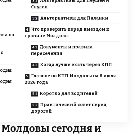
годня
Альтернативы для Леушен и
Скулен
Альтернативы для Паланки
Что проверить перед выездом к
зка на
границе Молдовы
Документы и правила
 с
пересечения
Когда лучше ехать через КПП
годня
Главное по КПП Молдовы на 8 июля
годня
2026 года
Коротко для водителей
Практический совет перед
дорогой
 Молдовы сегодня и