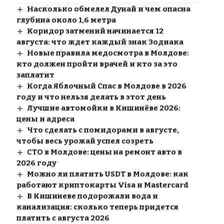
Насколько обмелел Дунай и чем опасна
глубина около 1,6 метра
Коридор затмений начинается 12
августа: что ждет каждый знак Зодиака
Новые правила медосмотра в Молдове:
кто должен пройти врачей и кто за это
заплатит
Когда Яблочный Спас в Молдове в 2026
году и что нельзя делать в этот день
Лучшие автомойки в Кишинёве 2026:
цены и адреса
Что сделать с помидорами в августе,
чтобы весь урожай успел созреть
СТО в Молдове: цены на ремонт авто в
2026 году
Можно ли платить USDT в Молдове: как
работают криптокарты Visa и Mastercard
В Кишиневе подорожали вода и
канализация: сколько теперь придется
платить с августа 2026