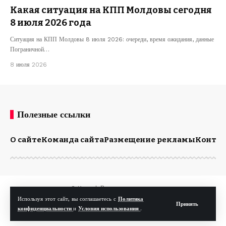
Какая ситуация на КПП Молдовы сегодня
8 июля 2026 года
Ситуация на КПП Молдовы 8 июля 2026: очереди, время ожидания, данные
Пограничной…
8 июля 2026
Полезные ссылки
О сайте
Команда сайта
Размещение рекламы
Конта
© Kp.md. Все права защищены.
Используя этот сайт, вы соглашаетесь с
Политика
Принять
конфиденциальности
и
Условия использования
.