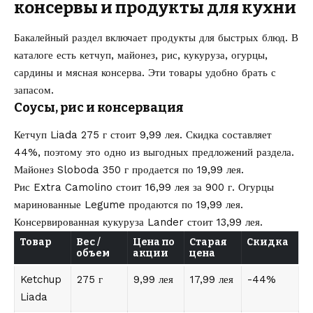
консервы и продукты для кухни
Бакалейный раздел включает продукты для быстрых блюд. В
каталоге есть кетчуп, майонез, рис, кукуруза, огурцы,
сардины и мясная консерва. Эти товары удобно брать с
запасом.
Соусы, рис и консервация
Кетчуп Liada 275 г стоит 9,99 лея. Скидка составляет
44%, поэтому это одно из выгодных предложений раздела.
Майонез Sloboda 350 г продается по 19,99 лея.
Рис Extra Camolino стоит 16,99 лея за 900 г. Огурцы
маринованные Legume продаются по 19,99 лея.
Консервированная кукуруза Lander стоит 13,99 лея.
Товар
Вес /
Цена по
Старая
Скидка
объем
акции
цена
Ketchup
275 г
9,99 лея
17,99 лея
-44%
Liada