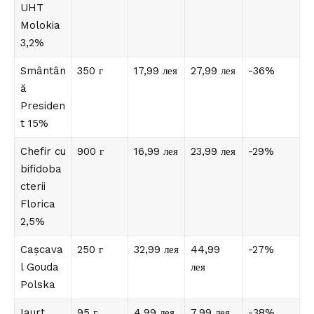
UHT
Molokia
3,2%
Smântân
350 г
17,99 лея
27,99 лея
-36%
ă
Presiden
t 15%
Chefir cu
900 г
16,99 лея
23,99 лея
-29%
bifidoba
cterii
Florica
2,5%
Cașcava
250 г
32,99 лея
44,99
-27%
l Gouda
лея
Polska
Iaurt
95 г
4,99 лея
7,99 лея
-38%