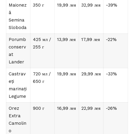
Maionez
350 г
19,99 лея
32,99 лея
-39%
ă
Semina
Sloboda
Porumb
425 мл /
13,99 лея
17,99 лея
-22%
conserv
255 г
at
Lander
Castrav
720 мл /
19,99 лея
29,99 лея
-33%
eți
650 г
marinați
Legume
Orez
900 г
16,99 лея
22,99 лея
-26%
Extra
Camolin
o