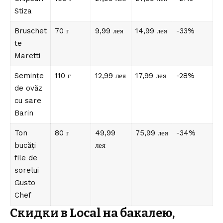
Stiza
Bruschet
70 г
9,99 лея
14,99 лея
-33%
te
Maretti
Semințe
110 г
12,99 лея
17,99 лея
-28%
de ovăz
cu sare
Barin
Ton
80 г
49,99
75,99 лея
-34%
bucăți
лея
file de
sorelui
Gusto
Chef
Скидки в Local на бакалею,