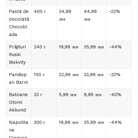
Pastă de
400 г
34,99
44,99
-22%
ciocolată
лея
лея
Chocobl
ada
Prăjituri
240 г
19,99 лея
35,99 лея
-44%
Ruski
Biskvity
Pandisp
150 г
22,99 лея
33,99 лея
-32%
an Barni
Batoane
33 г
5,99 лея
9,99 лея
-40%
Otomi
Akkond
Napolita
300 г
19,99 лея
35,99 лея
-44%
ne
Corovca