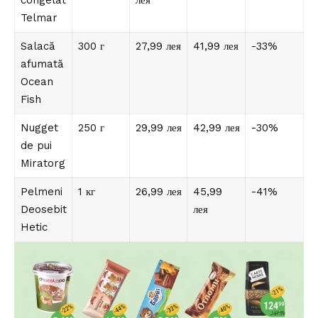
congelat
лея
Telmar
Salacă
300 г
27,99 лея
41,99 лея
-33%
afumată
Ocean
Fish
Nugget
250 г
29,99 лея
42,99 лея
-30%
de pui
Miratorg
Pelmeni
1 кг
26,99 лея
45,99
-41%
Deosebit
лея
Hetic