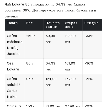
Чай Lovare 80 г продается по 64,99 лея. Скидка
составляет 36%. Для перекусов есть чипсы, брускетты и
семечки.
Товар
Вес
Цена по
Старая
Скидка
акции
цена
Cafea
250 г
69,99
103,99
-33%
măcinată
лея
лея
Kraftig
Jacobs
Ceai
80 г
64,99
101,99
-36%
Lovare
лея
лея
Cafea
95 г
124,99
157,99
-21%
solubilă
лея
лея
Carte
Noire
Chipsuri
150 г
21,99 лея
27,99 лея
-21%