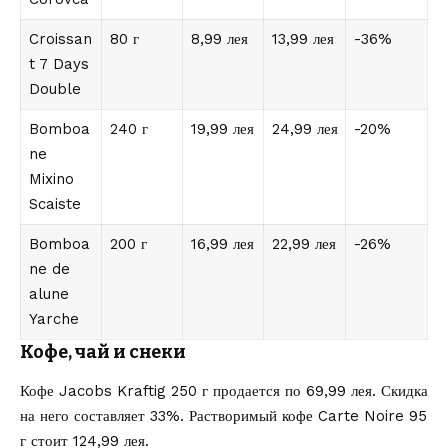
Croissan
80 г
8,99 лея
13,99 лея
-36%
t 7 Days
Double
Bomboa
240 г
19,99 лея
24,99 лея
-20%
ne
Mixino
Scaiste
Bomboa
200 г
16,99 лея
22,99 лея
-26%
ne de
alune
Yarche
Кофе, чай и снеки
Кофе Jacobs Kraftig 250 г продается по 69,99 лея. Скидка
на него составляет 33%. Растворимый кофе Carte Noire 95
г стоит 124,99 лея.