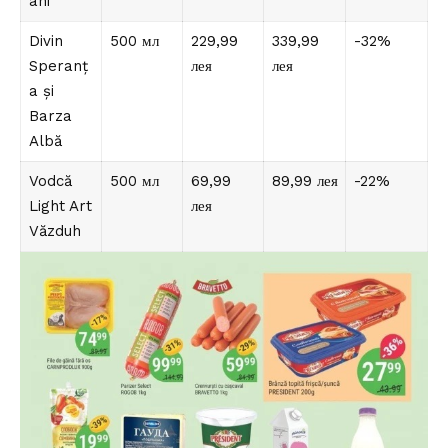
ani
Divin
500 мл
229,99
339,99
-32%
Speranț
лея
лея
a și
Barza
Albă
Vodcă
500 мл
69,99
89,99 лея
-22%
Light Art
лея
Văzduh