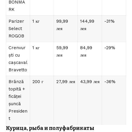
BONMA
RK
Parizer
1 кг
99,99
144,99
-31%
Select
лея
лея
ROGOB
Crenvur
1 кг
59,99
84,99
-29%
ști cu
лея
лея
cașcaval
Bravetto
Brânză
200 г
27,99 лея
43,99 лея
-36%
topită +
ficăței
șuncă
Presiden
t
Курица, рыба и полуфабрикаты