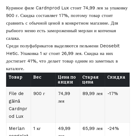
Куриное филе Cardnprod Lux стоит 74,99 лея за упаковку
900 г. Скидка составляет 17%, поэтому товар стоит
сравнить с обычной ценой в конкретном магазине. Для
рыбного меню есть замороженный мерлан и копченая
салака.
Среди полуфабрикатов выделяются пельмени Deosebit
Hetic. Упаковка 1 кг стоит 26,99 лея. Скидка на них
достигает 41%, что делает товар одним из заметных в
каталоге.
Товар
Вес
Цена по
Старая
Скидка
акции
цена
File de
900 г
74,99
89,99 лея
-17%
găină
лея
Cardnpr
od Lux
Merlan
1 кг
49,99
65,99 лея
-24%