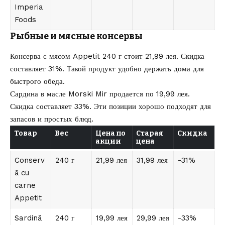
Imperia
Foods
Рыбные и мясные консервы
Консерва с мясом Appetit 240 г стоит 21,99 лея. Скидка
составляет 31%. Такой продукт удобно держать дома для
быстрого обеда.
Сардина в масле Morski Mir продается по 19,99 лея.
Скидка составляет 33%. Эти позиции хорошо подходят для
запасов и простых блюд.
Товар
Вес
Цена по
Старая
Скидка
акции
цена
Conserv
240 г
21,99 лея
31,99 лея
-31%
ă cu
carne
Appetit
Sardină
240 г
19,99 лея
29,99 лея
-33%