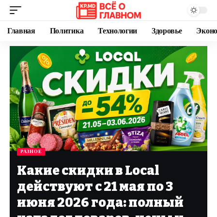
Главная
Политика
Технологии
Здоровье
Экон
РАЗНОЕ
Какие скидки в Local
действуют с 21 мая по 3
июня 2026 года: полный