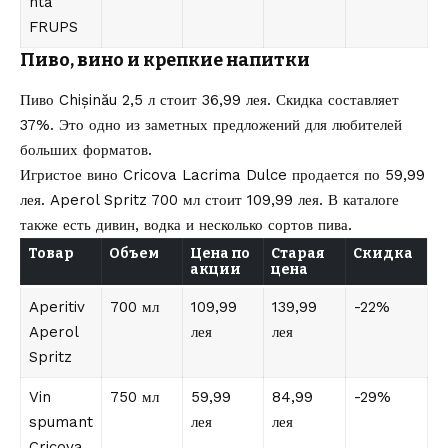
ntă
FRUPS
Пиво, вино и крепкие напитки
Пиво Chișinău 2,5 л стоит 36,99 лея. Скидка составляет
37%. Это одно из заметных предложений для любителей
больших форматов.
Игристое вино Cricova Lacrima Dulce продается по 59,99
лея. Aperol Spritz 700 мл стоит 109,99 лея. В каталоге
также есть дивин, водка и несколько сортов пива.
Товар
Объем
Цена по
Старая
Скидка
акции
цена
Aperitiv
700 мл
109,99
139,99
-22%
Aperol
лея
лея
Spritz
Vin
750 мл
59,99
84,99
-29%
spumant
лея
лея
Cricova