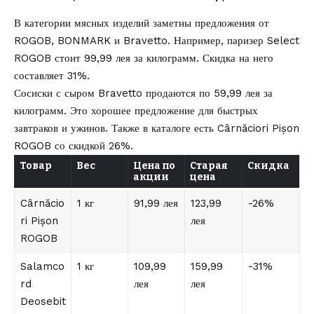
В категории мясных изделий заметны предложения от
ROGOB, BONMARK и Bravetto. Например, паризер Select
ROGOB стоит 99,99 лея за килограмм. Скидка на него
составляет 31%.
Сосиски с сыром Bravetto продаются по 59,99 лея за
килограмм. Это хорошее предложение для быстрых
завтраков и ужинов. Также в каталоге есть Cârnăciori Pișon
ROGOB со скидкой 26%.
Товар
Вес
Цена по
Старая
Скидка
акции
цена
Cârnăcio
1 кг
91,99 лея
123,99
-26%
ri Pișon
лея
ROGOB
Salamco
1 кг
109,99
159,99
-31%
rd
лея
лея
Deosebit