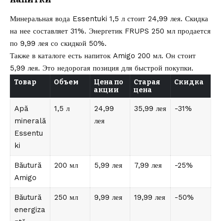
Минеральная вода Essentuki 1,5 л стоит 24,99 лея. Скидка
на нее составляет 31%. Энергетик FRUPS 250 мл продается
по 9,99 лея со скидкой 50%.
Также в каталоге есть напиток Amigo 200 мл. Он стоит
5,99 лея. Это недорогая позиция для быстрой покупки.
Товар
Объем
Цена по
Старая
Скидка
акции
цена
Apă
1,5 л
24,99
35,99 лея
-31%
minerală
лея
Essentu
ki
Băutură
200 мл
5,99 лея
7,99 лея
-25%
Amigo
Băutură
250 мл
9,99 лея
19,99 лея
-50%
energiza