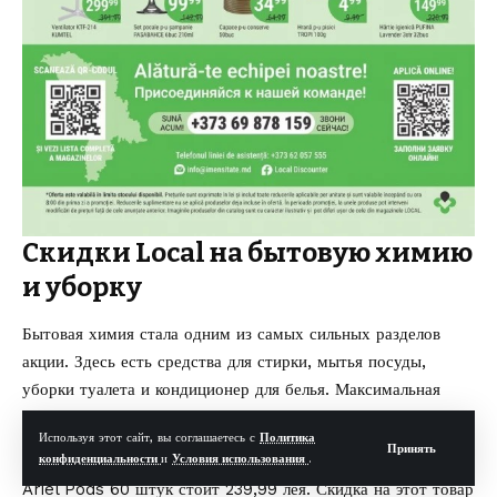
Скидки Local на бытовую химию
и уборку
Бытовая химия стала одним из самых сильных разделов
акции. Здесь есть средства для стирки, мытья посуды,
уборки туалета и кондиционер для белья. Максимальная
скидка в этой категории достигает 54%.
Используя этот сайт, вы соглашаетесь с
Политика
Средства для стирки и ухода за одеждой
Принять
конфиденциальности
и
Условия использования
.
Ariel Pods 60 штук стоит 239,99 лея. Скидка на этот товар