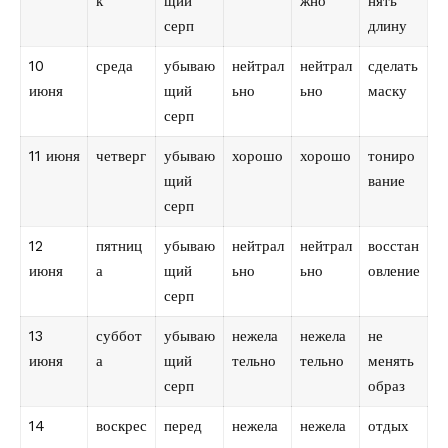
к
щий
жно
нять
серп
длину
10
среда
убываю
нейтрал
нейтрал
сделать
июня
щий
ьно
ьно
маску
серп
11 июня
четверг
убываю
хорошо
хорошо
тониро
щий
вание
серп
12
пятниц
убываю
нейтрал
нейтрал
восстан
июня
а
щий
ьно
ьно
овление
серп
13
суббот
убываю
нежела
нежела
не
июня
а
щий
тельно
тельно
менять
серп
образ
14
воскрес
перед
нежела
нежела
отдых