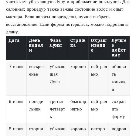
учитывает убывающую Луну и приближение новолуния. Для
салонных процедур также важны состояние волос и опыт
мастера. Если волосы повреждены, лучше выбрать
восстановление. Если форма потерялась, можно подровнять
длину.
Дата
День
Фаза
Стриж
Окраш
Лучше
недел
Луны
ка
ивани
е
и
е
дейст
вие
7 июня
воскрес
убываю
хорошо
нейтрал
обнови
енье
щая
ьно
ть
Луна
кончик
и
8 июня
понеде
третья
благопр
нейтрал
сохран
льник
четверт
иятно
ьно
ить
ь
форму
9 июня
вторни
убываю
хорошо
осторо
подров