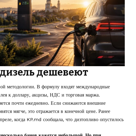
 дизель дешевеют
ой методологии. В формулу входят международные
 лея к доллару, акцизы, НДС и торговая маржа.
яется почти ежедневно. Если снижаются внешние
ятся мягче, это отражается в конечной цене. Ранее
преле, когда KP.md сообщала, что
дизтопливо опустилось
 несколько банов кажется небольшой. Но при