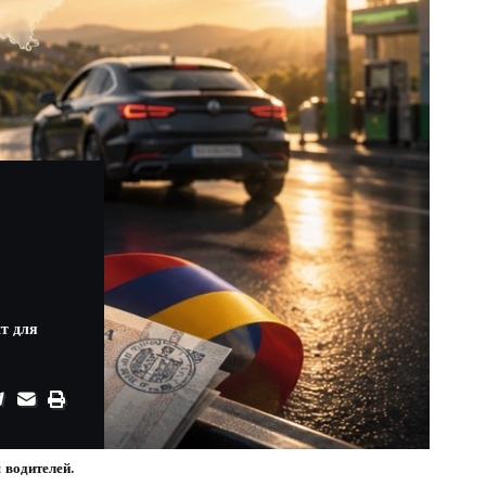
т для
 водителей.