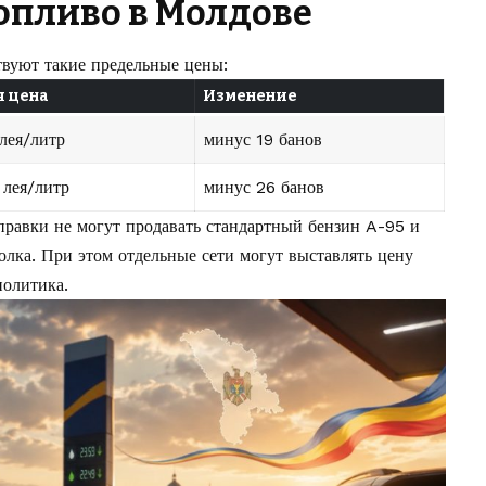
опливо в Молдове
вуют такие предельные цены:
я цена
Изменение
 лея/литр
минус 19 банов
 лея/литр
минус 26 банов
равки не могут продавать стандартный бензин A-95 и
олка. При этом отдельные сети могут выставлять цену
политика.