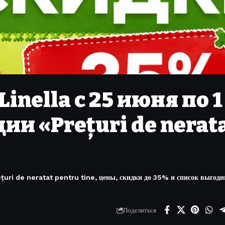
inella с 25 июня по 1
ии «Prețuri de nerat
țuri de neratat pentru tine, цены, скидки до 35% и список выгод
Поделиться