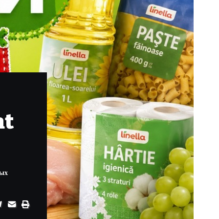
at
ных