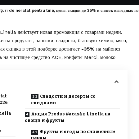
ețuri de neratat pentru tine, цены, скидки до 35% и список выгодных по
Linella
действует новая промоакция с товарами недели.
и на продукты, напитки, сладости, бытовую химию, мясо,
я скидка в этой подборке достигает
-35%
на майонез
ь на чистящее средство ACE, конфеты Merci, молоко
tat
Сладости и десерты со
2026
скидками
nella
Акция Produs #acasă в Linella на
овощи и фрукты
о
Фрукты и ягоды по сниженным
ценам