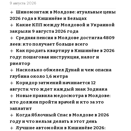
9 августа 2026
Шиномонтаж в Молдове: атуальные цены
2026 года в Кишинёве и Бельцах
Какие КПП между Молдовой и Украиной
закрыли 9 августа 2026 года
Средняя пенсия в Молдове достигла 4809
леев: кто получает больше всего
Как продать квартиру в Кишинёве в 2026
году: пошаговая инструкция, налог и
риелтор
Насколько обмелел Дунай и чем опасна
глубина около 1,6 метра
Коридор затмений начинается 12
августа: что ждет каждый знак Зодиака
Новые правила медосмотра в Молдове:
кто должен пройти врачей и кто за это
заплатит
Когда Яблочный Спас в Молдове в 2026
году и что нельзя делать в этот день
Лучшие автомойки в Кишинёве 2026: