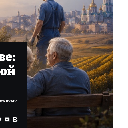
ве:
дой
что нужно