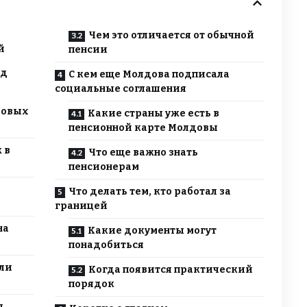
Чем это отличается от обычной
й
пенсии
од
С кем еще Молдова подписала
социальные соглашения
довых
Какие страны уже есть в
пенсионной карте Молдовы
 в
Что еще важно знать
пенсионерам
Что делать тем, кто работал за
границей
на
Какие документы могут
понадобиться
али
Когда появится практический
порядок
ы