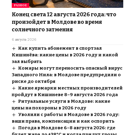
РАЗНОЕ
Конец света 12 августа 2026 года: что
произойдет в Молдове во время
солнечного затмения
6 августа 2026
Как купить абонемент в спортзал
Кишинёва: какие цены в 2026 году и какой
зал выбрать
Комары могут переносить опасный вирус
Западного Нила: в Молдове предупредили о
риске до октября
Какие ярмарки местных производителей
пройдут в Кишиневе 8–9 августа 2026 года
Ритуальные услуги в Молдове: какие
цены на похороны в 2026 году
Уволили с работы в Молдове в 2026 году:
ваши права, компенсации и как оспорить
Погода в Молдове 6–8 августа 2026: где
будет жара до +38°C и когда придут грозы