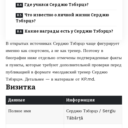
Где учился Серджю Тэбэрцэ?
Что известно о личной жизни Серджю
Тэбэрцэ?
Какие награды есть у Серджю Тэбэрцэ?
В открытых источниках Серджю Тэбэрцэ чаще фигурирует
именно как спортсмен, а не как тренер. Поэтому в
биографии ниже отдельно отмечены подтвержденные факты
и пункты, которые требуют дополнительной проверки перед
публикацией в формате «молдавский тренер Серджю
Тэбэрцэ». Детальнее — в материале от
KP.md
.
Визитка
Данные
Информация
Полное имя
Серджю Тэбэрцэ / Sergiu
Tăbârță